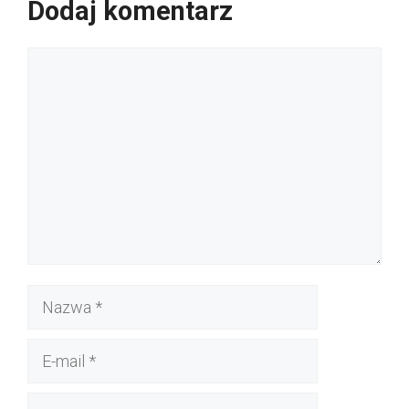
Dodaj komentarz
Komentarz
Nazwa
E-
mail
Witryna