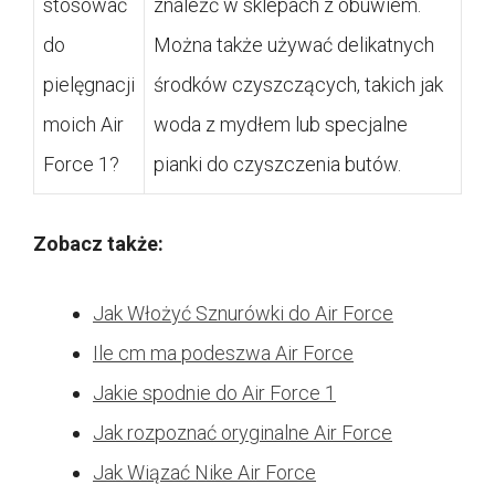
stosować
znaleźć w sklepach z obuwiem.
do
Można także używać delikatnych
pielęgnacji
środków czyszczących, takich jak
moich Air
woda z mydłem lub specjalne
Force 1?
pianki do czyszczenia butów.
Zobacz także:
Jak Włożyć Sznurówki do Air Force
Ile cm ma podeszwa Air Force
Jakie spodnie do Air Force 1
Jak rozpoznać oryginalne Air Force
Jak Wiązać Nike Air Force