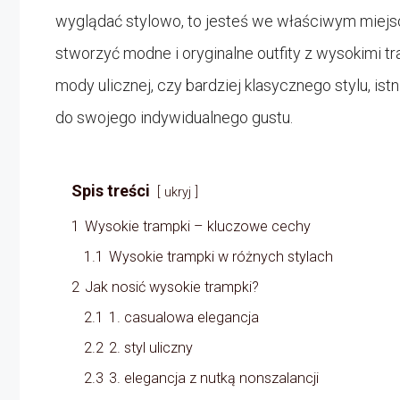
wyglądać stylowo, to jesteś we właściwym miejscu
stworzyć modne i oryginalne outfity z wysokimi t
mody ulicznej, czy bardziej klasycznego stylu, i
do swojego indywidualnego gustu.
Spis treści
ukryj
1
Wysokie trampki – kluczowe cechy
1.1
Wysokie trampki w różnych stylach
2
Jak nosić wysokie trampki?
2.1
1. casualowa elegancja
2.2
2. styl uliczny
2.3
3. elegancja z nutką nonszalancji