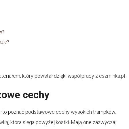
w?
azje?
teriałem, który powstał dzięki współpracy z
eszminka.pl
zowe cechy
warto poznać podstawowe cechy wysokich trampków.
wką, która sięga powyżej kostki. Mają one zazwyczaj