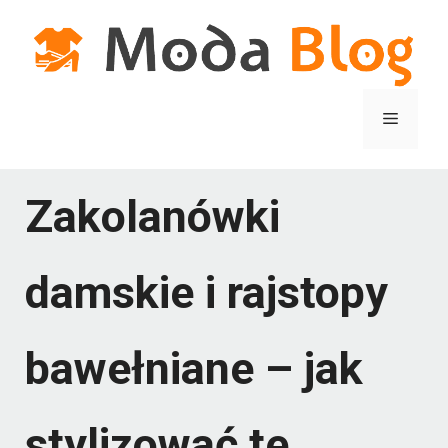
Przejdź
do
treści
Menu
Zakolanówki
damskie i rajstopy
bawełniane – jak
stylizować te