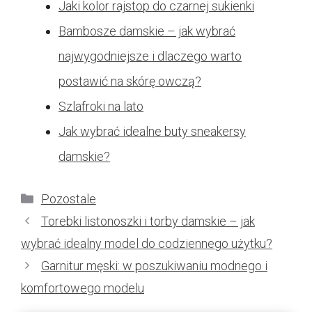
Jaki kolor rajstop do czarnej sukienki
Bambosze damskie – jak wybrać
najwygodniejsze i dlaczego warto
postawić na skórę owczą?
Szlafroki na lato
Jak wybrać idealne buty sneakersy
damskie?
Kategorie
Pozostale
Torebki listonoszki i torby damskie – jak
wybrać idealny model do codziennego użytku?
Garnitur męski: w poszukiwaniu modnego i
komfortowego modelu