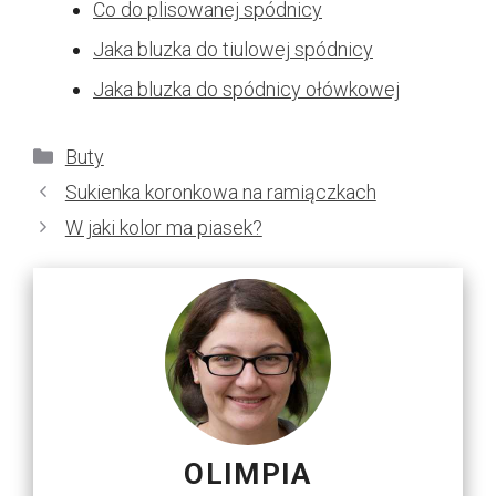
Co do plisowanej spódnicy
Jaka bluzka do tiulowej spódnicy
Jaka bluzka do spódnicy ołówkowej
Kategorie
Buty
Sukienka koronkowa na ramiączkach
W jaki kolor ma piasek?
OLIMPIA