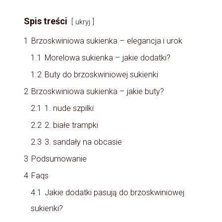
Spis treści
ukryj
1
Brzoskwiniowa sukienka – elegancja i urok
1.1
Morelowa sukienka – jakie dodatki?
1.2
Buty do brzoskwiniowej sukienki
2
Brzoskwiniowa sukienka – jakie buty?
2.1
1. nude szpilki
2.2
2. białe trampki
2.3
3. sandały na obcasie
3
Podsumowanie
4
Faqs
4.1
Jakie dodatki pasują do brzoskwiniowej
sukienki?