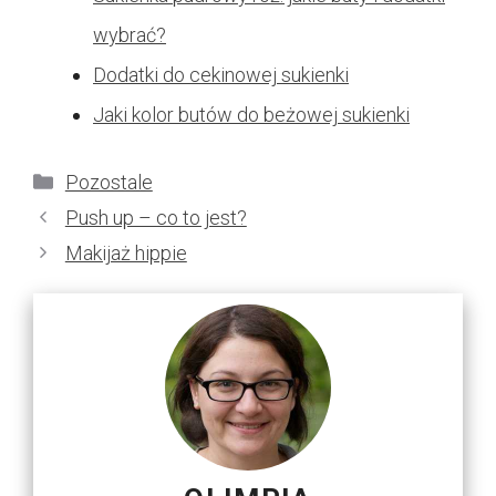
wybrać?
Dodatki do cekinowej sukienki
Jaki kolor butów do beżowej sukienki
Kategorie
Pozostale
Push up – co to jest?
Makijaż hippie