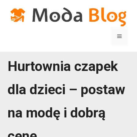
Przejdź
do
treści
Menu
Hurtownia czapek
dla dzieci – postaw
na modę i dobrą
cenę