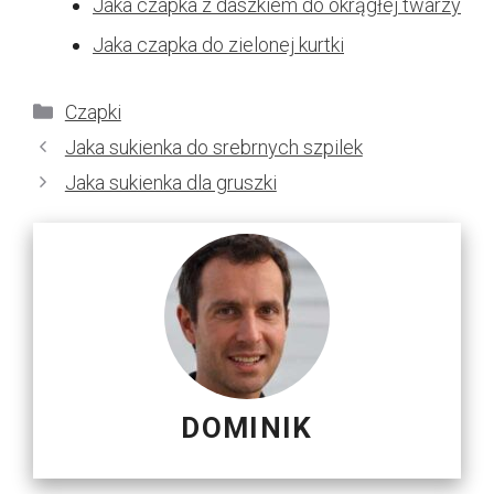
Jaka czapka z daszkiem do okrągłej twarzy
Jaka czapka do zielonej kurtki
Kategorie
Czapki
Jaka sukienka do srebrnych szpilek
Jaka sukienka dla gruszki
DOMINIK