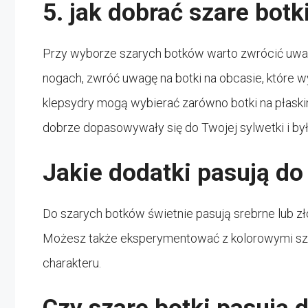
5. jak dobrać szare botk
Przy wyborze szarych botków warto zwrócić uwagę 
nogach, zwróć uwagę na botki na obcasie, które w
klepsydry mogą wybierać zarówno botki na płaskim o
dobrze dopasowywały się do Twojej sylwetki i by
Jakie dodatki pasują d
Do szarych botków świetnie pasują srebrne lub zło
Możesz także eksperymentować z kolorowymi szali
charakteru.