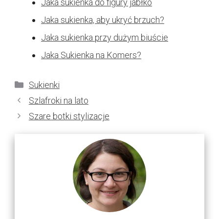
Jaka sukienka do figury jabłko
Jaka sukienka, aby ukryć brzuch?
Jaka sukienka przy dużym biuście
Jaka Sukienka na Komers?
Kategorie
Sukienki
Szlafroki na lato
Szare botki stylizacje